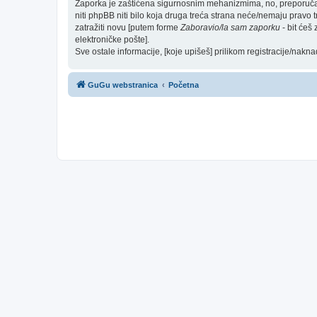
Zaporka je zaštićena sigurnosnim mehanizmima, no, preporučam(
niti phpBB niti bilo koja druga treća strana neće/nemaju pravo 
zatražiti novu [putem forme
Zaboravio/la sam zaporku
- bit ćeš
elektroničke pošte].
Sve ostale informacije, [koje upišeš] prilikom registracije/nakn
GuGu webstranica
Početna