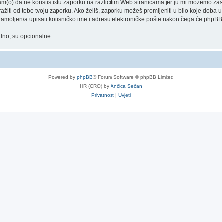
o) da ne koristiš istu zaporku na različitim Web stranicama jer ju mi možemo zašt
tražiti od tebe tvoju zaporku. Ako želiš, zaporku možeš promijeniti u bilo koje dob
 zamoljen/a upisati korisničko ime i adresu elektroničke pošte nakon čega će phpBB s
adno, su opcionalne.
Powered by
phpBB
® Forum Software © phpBB Limited
HR (CRO) by
Ančica Sečan
Privatnost
|
Uvjeti