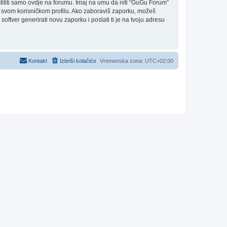
ititi samo ovdje na forumu. Imaj na umu da niti “GuGu Forum”
a u svom korisničkom profilu. Ako zaboraviš zaporku, možeš
oftver generirati novu zaporku i poslati ti je na tvoju adresu
Kontakt
Izbriši kolačiće
Vremenska zona:
UTC+02:00