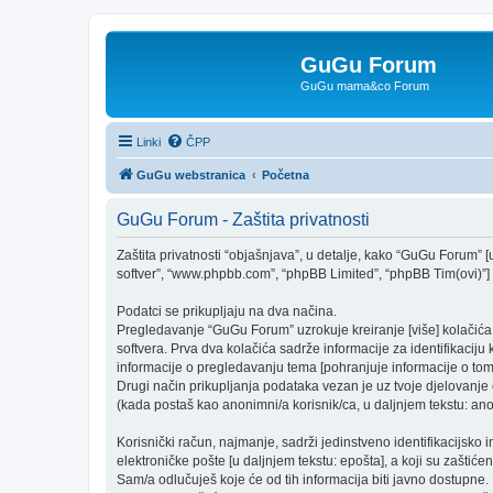
GuGu Forum
GuGu mama&co Forum
Linki
ČPP
GuGu webstranica
Početna
GuGu Forum - Zaštita privatnosti
Zaštita privatnosti “objašnjava”, u detalje, kako “GuGu Forum” [u 
softver”, “www.phpbb.com”, “phpBB Limited”, “phpBB Tim(ovi)”] “k
Podatci se prikupljaju na dva načina.
Pregledavanje “GuGu Forum” uzrokuje kreiranje [više] kolačić
softvera. Prva dva kolačića sadrže informacije za identifikaciju k
informacije o pregledavanju tema [pohranjuje informacije o tom
Drugi način prikupljanja podataka vezan je uz tvoje djelovanje 
(kada postaš kao anonimni/a korisnik/ca, u daljnjem tekstu: anon
Korisnički račun, najmanje, sadrži jedinstveno identifikacijsko 
elektroničke pošte [u daljnjem tekstu: epošta], a koji su zaštićen
Sam/a odlučuješ koje će od tih informacija biti javno dostupne.