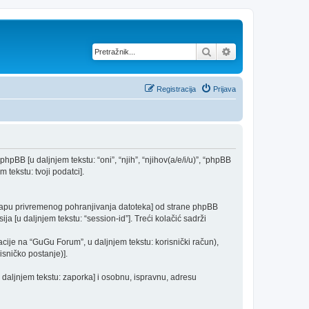
Pretražnik
Napredno pretraž
Registracija
Prijava
phpBB [u daljnjem tekstu: “oni”, “njih”, “njihov(a/e/i/u)”, “phpBB
 tekstu: tvoji podatci].
 mapu privremenog pohranjivanja datoteka] od strane phpBB
ija [u daljnjem tekstu: “session-id”]. Treći kolačić sadrži
cije na “GuGu Forum”, u daljnjem tekstu: korisnički račun),
isničko postanje)].
u daljnjem tekstu: zaporka] i osobnu, ispravnu, adresu