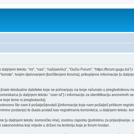
daljnjem tekstu: “mi”, “nas”, “naš(a/e/i/u)”, “GuGu Forum”, “https://forum.gugu.ba”] i 
oriste”, tvojim djelovanjem [korištenjem foruma], prikupljene informacije [u daljnjem
a [male tekstualne datoteke koje se pohranjuju na tvoje računalo u preglednikovu
orisnika/ca [u daljnjem tekstu: “user-id”] i informacije za identifikaciju anonimnih ses
e koje teme si pregledao/la].
odnosno što nam ti pošalješ/postaš [(informacije koje nam pošalješ prilikom registra
imno postanje) te (kada postaš kao registriran/a korisnik/ca, u daljnjem tekstu: kor
ime [u daljnjem tekstu: korisničko ime], osobnu zaporku [potrebnu za prijavljivanje, 
i zakonom/ima koji vrijede u državi na teritoriju koje je forum hostan.