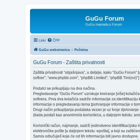
GuGu Forum
GuGu mama&co Forum
Linki
ČPP
GuGu webstranica
Početna
GuGu Forum - Zaštita privatnosti
Zaštita privatnosti “objašnjava”, u detalje, kako “GuGu Forum” [u 
softver”, “www.phpbb.com”, “phpBB Limited”, “phpBB Tim(ovi)”] “k
Podatci se prikupljaju na dva načina.
Pregledavanje “GuGu Forum” uzrokuje kreiranje [više] kolačić
softvera. Prva dva kolačića sadrže informacije za identifikaciju k
informacije o pregledavanju tema [pohranjuje informacije o tom
Drugi način prikupljanja podataka vezan je uz tvoje djelovanje 
(kada postaš kao anonimni/a korisnik/ca, u daljnjem tekstu: anon
Korisnički račun, najmanje, sadrži jedinstveno identifikacijsko 
elektroničke pošte [u daljnjem tekstu: epošta], a koji su zaštićen
Sam/a odlučuješ koje će od tih informacija biti javno dostupne.