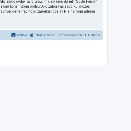
ititi samo ovdje na forumu. Imaj na umu da niti “GuGu Forum”
a u svom korisničkom profilu. Ako zaboraviš zaporku, možeš
oftver generirati novu zaporku i poslati ti je na tvoju adresu
Kontakt
Izbriši kolačiće
Vremenska zona:
UTC+02:00