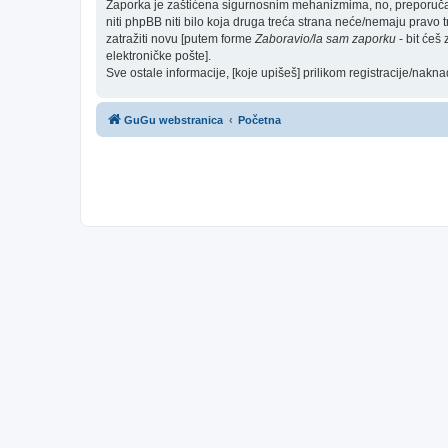
Zaporka je zaštićena sigurnosnim mehanizmima, no, preporučam(
niti phpBB niti bilo koja druga treća strana neće/nemaju pravo 
zatražiti novu [putem forme
Zaboravio/la sam zaporku
- bit ćeš
elektroničke pošte].
Sve ostale informacije, [koje upišeš] prilikom registracije/nakn
GuGu webstranica
Početna