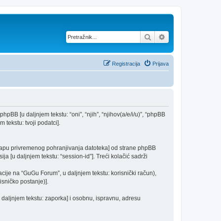
Pretražnik
Napredno pretraž
Registracija
Prijava
phpBB [u daljnjem tekstu: “oni”, “njih”, “njihov(a/e/i/u)”, “phpBB
 tekstu: tvoji podatci].
 mapu privremenog pohranjivanja datoteka] od strane phpBB
ija [u daljnjem tekstu: “session-id”]. Treći kolačić sadrži
cije na “GuGu Forum”, u daljnjem tekstu: korisnički račun),
isničko postanje)].
u daljnjem tekstu: zaporka] i osobnu, ispravnu, adresu