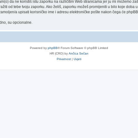
o) da ne koristiš istu zaporku na različitim Web stranicama jer ju mi možemo zašt
tražiti od tebe tvoju zaporku. Ako želiš, zaporku možeš promijeniti u bilo koje dob
 zamoljen/a upisati korisničko ime i adresu elektroničke pošte nakon čega će phpBB s
adno, su opcionalne.
Powered by
phpBB
® Forum Software © phpBB Limited
HR (CRO) by
Ančica Sečan
Privatnost
|
Uvjeti