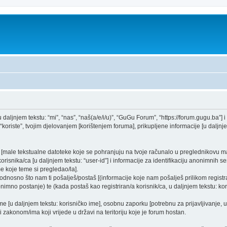
daljnjem tekstu: “mi”, “nas”, “naš(a/e/i/u)”, “GuGu Forum”, “https://forum.gugu.ba”] i 
oriste”, tvojim djelovanjem [korištenjem foruma], prikupljene informacije [u daljnjem
a [male tekstualne datoteke koje se pohranjuju na tvoje računalo u preglednikovu
orisnika/ca [u daljnjem tekstu: “user-id”] i informacije za identifikaciju anonimnih ses
e koje teme si pregledao/la].
odnosno što nam ti pošalješ/postaš [(informacije koje nam pošalješ prilikom registra
imno postanje) te (kada postaš kao registriran/a korisnik/ca, u daljnjem tekstu: kor
ime [u daljnjem tekstu: korisničko ime], osobnu zaporku [potrebnu za prijavljivanje, 
i zakonom/ima koji vrijede u državi na teritoriju koje je forum hostan.