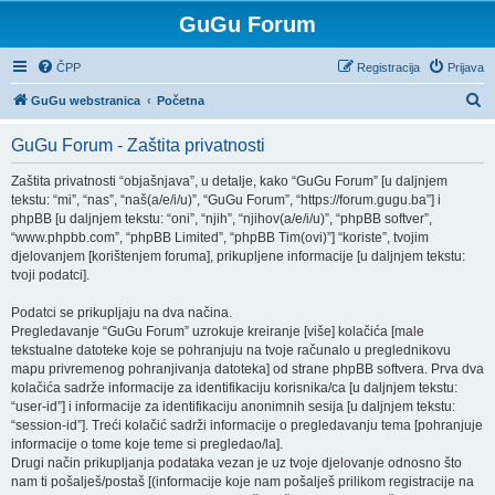
GuGu Forum
ČPP
Registracija
Prijava
P
GuGu webstranica
Početna
r
GuGu Forum - Zaštita privatnosti
e
t
Zaštita privatnosti “objašnjava”, u detalje, kako “GuGu Forum” [u daljnjem
tekstu: “mi”, “nas”, “naš(a/e/i/u)”, “GuGu Forum”, “https://forum.gugu.ba”] i
r
phpBB [u daljnjem tekstu: “oni”, “njih”, “njihov(a/e/i/u)”, “phpBB softver”,
a
“www.phpbb.com”, “phpBB Limited”, “phpBB Tim(ovi)”] “koriste”, tvojim
djelovanjem [korištenjem foruma], prikupljene informacije [u daljnjem tekstu:
ž
tvoji podatci].
n
Podatci se prikupljaju na dva načina.
i
Pregledavanje “GuGu Forum” uzrokuje kreiranje [više] kolačića [male
k
tekstualne datoteke koje se pohranjuju na tvoje računalo u preglednikovu
mapu privremenog pohranjivanja datoteka] od strane phpBB softvera. Prva dva
kolačića sadrže informacije za identifikaciju korisnika/ca [u daljnjem tekstu:
“user-id”] i informacije za identifikaciju anonimnih sesija [u daljnjem tekstu:
“session-id”]. Treći kolačić sadrži informacije o pregledavanju tema [pohranjuje
informacije o tome koje teme si pregledao/la].
Drugi način prikupljanja podataka vezan je uz tvoje djelovanje odnosno što
nam ti pošalješ/postaš [(informacije koje nam pošalješ prilikom registracije na