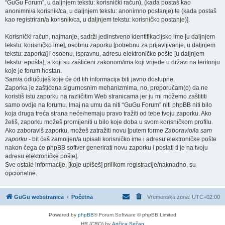
“GuGu Forum”, u daljnjem tekstu: korisnički račun), (kada postaš kao
anonimni/a korisnik/ca, u daljnjem tekstu: anonimno postanje) te (kada postaš
kao registriran/a korisnik/ca, u daljnjem tekstu: korisničko postanje)].
Korisnički račun, najmanje, sadrži jedinstveno identifikacijsko ime [u daljnjem
tekstu: korisničko ime], osobnu zaporku [potrebnu za prijavljivanje, u daljnjem
tekstu: zaporka] i osobnu, ispravnu, adresu elektroničke pošte [u daljnjem
tekstu: epošta], a koji su zaštićeni zakonom/ima koji vrijede u državi na teritoriju
koje je forum hostan.
Sam/a odlučuješ koje će od tih informacija biti javno dostupne.
Zaporka je zaštićena sigurnosnim mehanizmima, no, preporučam(o) da ne
koristiš istu zaporku na različitim Web stranicama jer ju mi možemo zaštititi
samo ovdje na forumu. Imaj na umu da niti “GuGu Forum” niti phpBB niti bilo
koja druga treća strana neće/nemaju pravo tražiti od tebe tvoju zaporku. Ako
želiš, zaporku možeš promijeniti u bilo koje doba u svom korisničkom profilu.
Ako zaboraviš zaporku, možeš zatražiti novu [putem forme
Zaboravio/la sam
zaporku
- bit ćeš zamoljen/a upisati korisničko ime i adresu elektroničke pošte
nakon čega će phpBB softver generirati novu zaporku i poslati ti je na tvoju
adresu elektroničke pošte].
Sve ostale informacije, [koje upišeš] prilikom registracije/naknadno, su
opcionalne.
GuGu webstranica
Početna
Vremenska zona:
UTC+02:00
Powered by
phpBB
® Forum Software © phpBB Limited
HR (CRO) by
Ančica Sečan