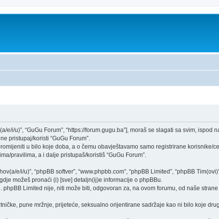
(a/e/i/u)”, “GuGu Forum”, “https://forum.gugu.ba”], moraš se slagati sa svim, ispod 
ne pristupaj/koristi “GuGu Forum”.
mijeniti u bilo koje doba, a o čemu obavještavamo samo registrirane korisnike/ce,
ma/pravilima, a i dalje pristupaš/koristiš “GuGu Forum”.
njihov(a/e/i/u)”, “phpBB softver”, “www.phpbb.com”, “phpBB Limited”, “phpBB Tim(ovi)
gdje možeš pronaći (i) [sve] detaljn(ij)e informacije o phpBBu.
phpBB Limited nije, niti može biti, odgovoran za, na ovom forumu, od naše strane 
tničke, pune mržnje, prijeteće, seksualno orijentirane sadržaje kao ni bilo koje drug