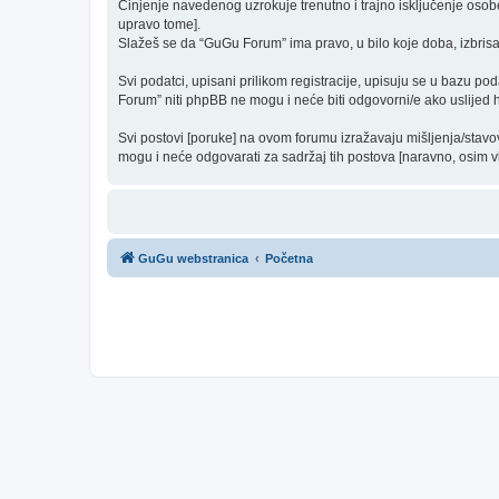
Činjenje navedenog uzrokuje trenutno i trajno isključenje osobe [
upravo tome].
Slažeš se da “GuGu Forum” ima pravo, u bilo koje doba, izbrisa
Svi podatci, upisani prilikom registracije, upisuju se u bazu po
Forum” niti phpBB ne mogu i neće biti odgovorni/e ako uslijed
Svi postovi [poruke] na ovom forumu izražavaju mišljenja/stavo
mogu i neće odgovarati za sadržaj tih postova [naravno, osim vla
GuGu webstranica
Početna