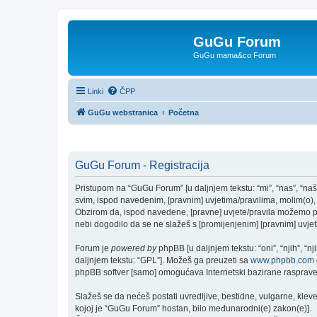
GuGu Forum
GuGu mama&co Forum
Linki
ČPP
GuGu webstranica
Početna
GuGu Forum - Registracija
Pristupom na “GuGu Forum” [u daljnjem tekstu: “mi”, “nas”, “naš
svim, ispod navedenim, [pravnim] uvjetima/pravilima, molim(o), 
Obzirom da, ispod navedene, [pravne] uvjete/pravila možemo pro
nebi dogodilo da se ne slažeš s [promijenjenim] [pravnim] uvjeti
Forum je
powered by
phpBB [u daljnjem tekstu: “oni”, “njih”, “
daljnjem tekstu: “GPL”]. Možeš ga preuzeti sa
www.phpbb.com
phpBB softver [samo] omogućava Internetski bazirane rasprave. 
Slažeš se da nećeš postati uvredljive, bestidne, vulgarne, kleve
kojoj je “GuGu Forum” hostan, bilo međunarodni(e) zakon(e)].