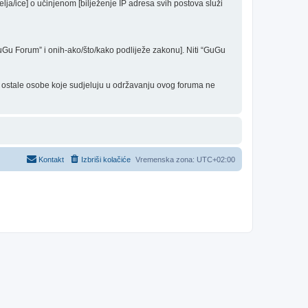
elja/ice] o učinjenom [bilježenje IP adresa svih postova služi
“GuGu Forum” i onih-ako/što/kako podliježe zakonu]. Niti “GuGu
 i ostale osobe koje sudjeluju u održavanju ovog foruma ne
Kontakt
Izbriši kolačiće
Vremenska zona:
UTC+02:00