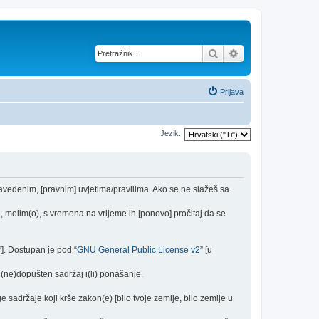
Pretražnik
Napredno pretraž
Prijava
Jezik:
navedenim, [pravnim] uvjetima/pravilima. Ako se ne slažeš sa
 molim(o), s vremena na vrijeme ih [ponovo] pročitaj da se
”]. Dostupan je pod “
GNU General Public License v2
” [u
(ne)dopušten sadržaj i(li) ponašanje.
e sadržaje koji krše zakon(e) [bilo tvoje zemlje, bilo zemlje u