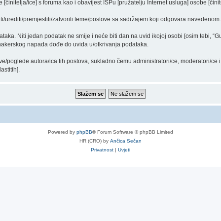
činitelja/ice] s foruma kao i obavijest ISPu [pružatelju Internet usluga] osobe [činit
ti/urediti/premjestiti/zatvoriti teme/postove sa sadržajem koji odgovara navedenom.
dataka. Niti jedan podatak ne smije i neće biti dan na uvid ikojoj osobi [osim tebi, 
 hakerskog napada dođe do uvida u/otkrivanja podataka.
ve/poglede autora/ica tih postova, sukladno čemu administratori/ce, moderatori/ce
stitih].
Powered by
phpBB
® Forum Software © phpBB Limited
HR (CRO) by
Ančica Sečan
Privatnost
|
Uvjeti