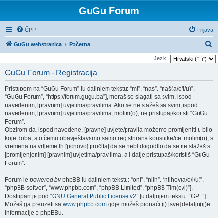
GuGu Forum
ČPP
Prijava
P
GuGu webstranica
Početna
r
Jezik:
e
GuGu Forum - Registracija
t
Pristupom na “GuGu Forum” [u daljnjem tekstu: “mi”, “nas”, “naš(a/e/i/u)”,
r
“GuGu Forum”, “https://forum.gugu.ba”], moraš se slagati sa svim, ispod
a
navedenim, [pravnim] uvjetima/pravilima. Ako se ne slažeš sa svim, ispod
navedenim, [pravnim] uvjetima/pravilima, molim(o), ne pristupaj/koristi “GuGu
ž
Forum”.
n
Obzirom da, ispod navedene, [pravne] uvjete/pravila možemo promijeniti u bilo
i
koje doba, a o čemu obavještavamo samo registrirane korisnike/ce, molim(o), s
vremena na vrijeme ih [ponovo] pročitaj da se nebi dogodilo da se ne slažeš s
k
[promijenjenim] [pravnim] uvjetima/pravilima, a i dalje pristupaš/koristiš “GuGu
Forum”.
Forum je
powered by
phpBB [u daljnjem tekstu: “oni”, “njih”, “njihov(a/e/i/u)”,
“phpBB softver”, “www.phpbb.com”, “phpBB Limited”, “phpBB Tim(ovi)”].
Dostupan je pod “
GNU General Public License v2
” [u daljnjem tekstu: “GPL”].
Možeš ga preuzeti sa
www.phpbb.com
gdje možeš pronaći (i) [sve] detaljn(ij)e
informacije o phpBBu.