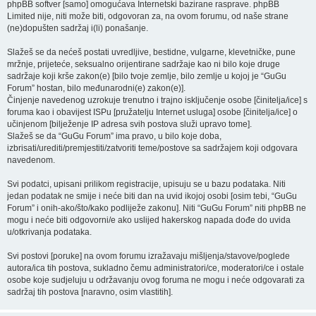
phpBB softver [samo] omogućava Internetski bazirane rasprave. phpBB
Limited nije, niti može biti, odgovoran za, na ovom forumu, od naše strane
(ne)dopušten sadržaj i(li) ponašanje.
Slažeš se da nećeš postati uvredljive, bestidne, vulgarne, klevetničke, pune
mržnje, prijeteće, seksualno orijentirane sadržaje kao ni bilo koje druge
sadržaje koji krše zakon(e) [bilo tvoje zemlje, bilo zemlje u kojoj je “GuGu
Forum” hostan, bilo međunarodni(e) zakon(e)].
Činjenje navedenog uzrokuje trenutno i trajno isključenje osobe [činitelja/ice] s
foruma kao i obavijest ISPu [pružatelju Internet usluga] osobe [činitelja/ice] o
učinjenom [bilježenje IP adresa svih postova služi upravo tome].
Slažeš se da “GuGu Forum” ima pravo, u bilo koje doba,
izbrisati/urediti/premjestiti/zatvoriti teme/postove sa sadržajem koji odgovara
navedenom.
Svi podatci, upisani prilikom registracije, upisuju se u bazu podataka. Niti
jedan podatak ne smije i neće biti dan na uvid ikojoj osobi [osim tebi, “GuGu
Forum” i onih-ako/što/kako podliježe zakonu]. Niti “GuGu Forum” niti phpBB ne
mogu i neće biti odgovorni/e ako uslijed hakerskog napada dođe do uvida
u/otkrivanja podataka.
Svi postovi [poruke] na ovom forumu izražavaju mišljenja/stavove/poglede
autora/ica tih postova, sukladno čemu administratori/ce, moderatori/ce i ostale
osobe koje sudjeluju u održavanju ovog foruma ne mogu i neće odgovarati za
sadržaj tih postova [naravno, osim vlastitih].