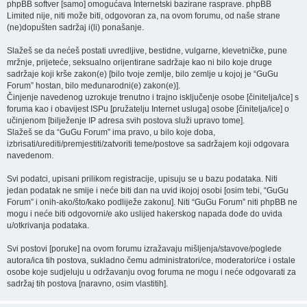
phpBB softver [samo] omogućava Internetski bazirane rasprave. phpBB
Limited nije, niti može biti, odgovoran za, na ovom forumu, od naše strane
(ne)dopušten sadržaj i(li) ponašanje.
Slažeš se da nećeš postati uvredljive, bestidne, vulgarne, klevetničke, pune
mržnje, prijeteće, seksualno orijentirane sadržaje kao ni bilo koje druge
sadržaje koji krše zakon(e) [bilo tvoje zemlje, bilo zemlje u kojoj je “GuGu
Forum” hostan, bilo međunarodni(e) zakon(e)].
Činjenje navedenog uzrokuje trenutno i trajno isključenje osobe [činitelja/ice] s
foruma kao i obavijest ISPu [pružatelju Internet usluga] osobe [činitelja/ice] o
učinjenom [bilježenje IP adresa svih postova služi upravo tome].
Slažeš se da “GuGu Forum” ima pravo, u bilo koje doba,
izbrisati/urediti/premjestiti/zatvoriti teme/postove sa sadržajem koji odgovara
navedenom.
Svi podatci, upisani prilikom registracije, upisuju se u bazu podataka. Niti
jedan podatak ne smije i neće biti dan na uvid ikojoj osobi [osim tebi, “GuGu
Forum” i onih-ako/što/kako podliježe zakonu]. Niti “GuGu Forum” niti phpBB ne
mogu i neće biti odgovorni/e ako uslijed hakerskog napada dođe do uvida
u/otkrivanja podataka.
Svi postovi [poruke] na ovom forumu izražavaju mišljenja/stavove/poglede
autora/ica tih postova, sukladno čemu administratori/ce, moderatori/ce i ostale
osobe koje sudjeluju u održavanju ovog foruma ne mogu i neće odgovarati za
sadržaj tih postova [naravno, osim vlastitih].