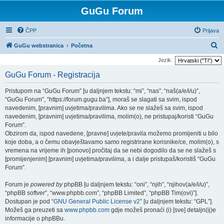
GuGu Forum
ČPP
Prijava
P
GuGu webstranica
Početna
r
Jezik:
e
GuGu Forum - Registracija
t
Pristupom na “GuGu Forum” [u daljnjem tekstu: “mi”, “nas”, “naš(a/e/i/u)”,
r
“GuGu Forum”, “https://forum.gugu.ba”], moraš se slagati sa svim, ispod
a
navedenim, [pravnim] uvjetima/pravilima. Ako se ne slažeš sa svim, ispod
navedenim, [pravnim] uvjetima/pravilima, molim(o), ne pristupaj/koristi “GuGu
ž
Forum”.
n
Obzirom da, ispod navedene, [pravne] uvjete/pravila možemo promijeniti u bilo
i
koje doba, a o čemu obavještavamo samo registrirane korisnike/ce, molim(o), s
vremena na vrijeme ih [ponovo] pročitaj da se nebi dogodilo da se ne slažeš s
k
[promijenjenim] [pravnim] uvjetima/pravilima, a i dalje pristupaš/koristiš “GuGu
Forum”.
Forum je
powered by
phpBB [u daljnjem tekstu: “oni”, “njih”, “njihov(a/e/i/u)”,
“phpBB softver”, “www.phpbb.com”, “phpBB Limited”, “phpBB Tim(ovi)”].
Dostupan je pod “
GNU General Public License v2
” [u daljnjem tekstu: “GPL”].
Možeš ga preuzeti sa
www.phpbb.com
gdje možeš pronaći (i) [sve] detaljn(ij)e
informacije o phpBBu.