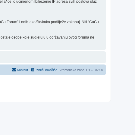
elja/ice] o učinjenom [bilježenje IP adresa svih postova služi
“GuGu Forum” i onih-ako/što/kako podliježe zakonu]. Niti “GuGu
 i ostale osobe koje sudjeluju u održavanju ovog foruma ne
Kontakt
Izbriši kolačiće
Vremenska zona:
UTC+02:00