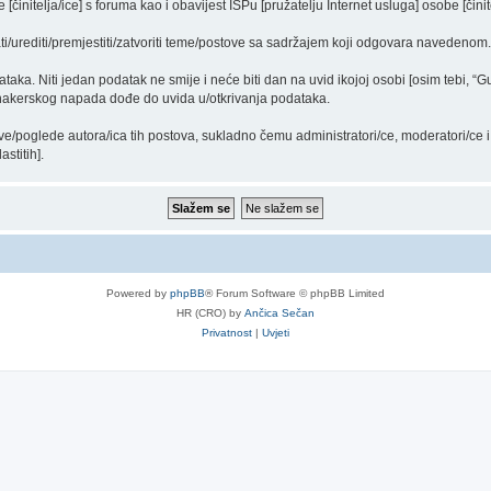
činitelja/ice] s foruma kao i obavijest ISPu [pružatelju Internet usluga] osobe [činit
ti/urediti/premjestiti/zatvoriti teme/postove sa sadržajem koji odgovara navedenom.
dataka. Niti jedan podatak ne smije i neće biti dan na uvid ikojoj osobi [osim tebi, 
 hakerskog napada dođe do uvida u/otkrivanja podataka.
ve/poglede autora/ica tih postova, sukladno čemu administratori/ce, moderatori/ce
stitih].
Powered by
phpBB
® Forum Software © phpBB Limited
HR (CRO) by
Ančica Sečan
Privatnost
|
Uvjeti