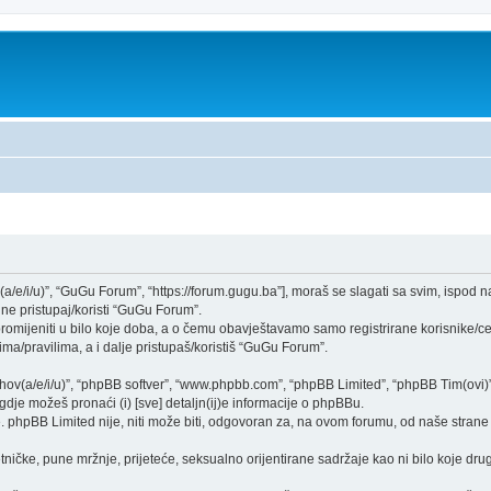
(a/e/i/u)”, “GuGu Forum”, “https://forum.gugu.ba”], moraš se slagati sa svim, ispod 
ne pristupaj/koristi “GuGu Forum”.
mijeniti u bilo koje doba, a o čemu obavještavamo samo registrirane korisnike/ce,
ma/pravilima, a i dalje pristupaš/koristiš “GuGu Forum”.
njihov(a/e/i/u)”, “phpBB softver”, “www.phpbb.com”, “phpBB Limited”, “phpBB Tim(ovi)
gdje možeš pronaći (i) [sve] detaljn(ij)e informacije o phpBBu.
phpBB Limited nije, niti može biti, odgovoran za, na ovom forumu, od naše strane 
tničke, pune mržnje, prijeteće, seksualno orijentirane sadržaje kao ni bilo koje drug