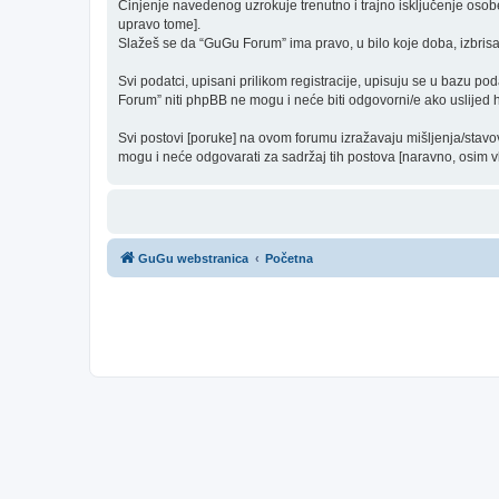
Činjenje navedenog uzrokuje trenutno i trajno isključenje osobe [
upravo tome].
Slažeš se da “GuGu Forum” ima pravo, u bilo koje doba, izbrisa
Svi podatci, upisani prilikom registracije, upisuju se u bazu po
Forum” niti phpBB ne mogu i neće biti odgovorni/e ako uslijed
Svi postovi [poruke] na ovom forumu izražavaju mišljenja/stavo
mogu i neće odgovarati za sadržaj tih postova [naravno, osim vla
GuGu webstranica
Početna