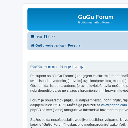
GuGu Forum
GuGu mama&co Forum
Linki
ČPP
GuGu webstranica
Početna
GuGu Forum - Registracija
Pristupom na “GuGu Forum” [u daljnjem tekstu: “mi”, “nas”, “naš
svim, ispod navedenim, [pravnim] uvjetima/pravilima, molim(o), 
Obzirom da, ispod navedene, [pravne] uvjete/pravila možemo pro
nebi dogodilo da se ne slažeš s [promijenjenim] [pravnim] uvjeti
Forum je
powered by
phpBB [u daljnjem tekstu: “oni”, “njih”, “
daljnjem tekstu: “GPL”]. Možeš ga preuzeti sa
www.phpbb.com
phpBB softver [samo] omogućava Internetski bazirane rasprave. 
Slažeš se da nećeš postati uvredljive, bestidne, vulgarne, kleve
kojoj je “GuGu Forum” hostan, bilo međunarodni(e) zakon(e)].