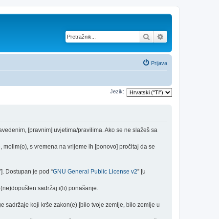
Pretražnik
Napredno pretraž
Prijava
Jezik:
navedenim, [pravnim] uvjetima/pravilima. Ako se ne slažeš sa
 molim(o), s vremena na vrijeme ih [ponovo] pročitaj da se
”]. Dostupan je pod “
GNU General Public License v2
” [u
(ne)dopušten sadržaj i(li) ponašanje.
e sadržaje koji krše zakon(e) [bilo tvoje zemlje, bilo zemlje u