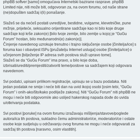
phpBB softver [samo] omogućava Internetski bazirane rasprave. phpBB
Limited nije, niti može biti, odgovoran za, na ovom forumu, od naše strane
(ne)dopušten sadržaj i(li) ponašanje.
Slažeš se da nećeš postati uvredljive, bestidne, vulgarne, klevetničke, pune
mržnje, prijeteće, seksualno orijentirane sadržaje kao ni bilo koje druge
sadržaje koji krše zakon(e) [bilo tvoje zemlje, bilo zemlje u kojoj je “GuGu
Forum” hostan, bilo međunarodni(e) zakon(e)].
Činjenje navedenog uzrokuje trenutno i trajno isključenje osobe [činitelja/ice] s
foruma kao i obavijest ISPu [pružatelju Internet usluga] osobe [činitelja/ice] o
učinjenom [bilježenje IP adresa svih postova služi upravo tome].
Slažeš se da “GuGu Forum” ima pravo, u bilo koje doba,
izbrisati/urediti/premjestiti/zatvoriti teme/postove sa sadržajem koji odgovara
navedenom.
Svi podatci, upisani prilikom registracije, upisuju se u bazu podataka. Niti
jedan podatak ne smije i neće biti dan na uvid ikojoj osobi [osim tebi, “GuGu
Forum” i onih-ako/što/kako podliježe zakonu]. Niti “GuGu Forum” niti phpBB ne
mogu i neće biti odgovorni/e ako uslijed hakerskog napada dođe do uvida
u/otkrivanja podataka.
Svi postovi [poruke] na ovom forumu izražavaju mišljenja/stavove/poglede
autora/ica tih postova, sukladno čemu administratori/ce, moderatori/ce i ostale
osobe koje sudjeluju u održavanju ovog foruma ne mogu i neće odgovarati za
sadržaj tih postova [naravno, osim vlastitih].