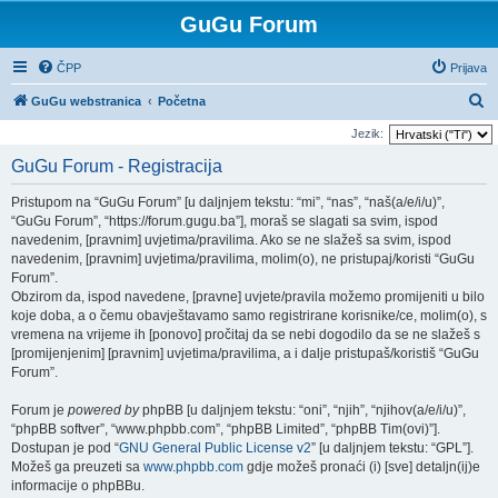
GuGu Forum
ČPP
Prijava
P
GuGu webstranica
Početna
r
Jezik:
e
GuGu Forum - Registracija
t
Pristupom na “GuGu Forum” [u daljnjem tekstu: “mi”, “nas”, “naš(a/e/i/u)”,
r
“GuGu Forum”, “https://forum.gugu.ba”], moraš se slagati sa svim, ispod
a
navedenim, [pravnim] uvjetima/pravilima. Ako se ne slažeš sa svim, ispod
navedenim, [pravnim] uvjetima/pravilima, molim(o), ne pristupaj/koristi “GuGu
ž
Forum”.
n
Obzirom da, ispod navedene, [pravne] uvjete/pravila možemo promijeniti u bilo
i
koje doba, a o čemu obavještavamo samo registrirane korisnike/ce, molim(o), s
vremena na vrijeme ih [ponovo] pročitaj da se nebi dogodilo da se ne slažeš s
k
[promijenjenim] [pravnim] uvjetima/pravilima, a i dalje pristupaš/koristiš “GuGu
Forum”.
Forum je
powered by
phpBB [u daljnjem tekstu: “oni”, “njih”, “njihov(a/e/i/u)”,
“phpBB softver”, “www.phpbb.com”, “phpBB Limited”, “phpBB Tim(ovi)”].
Dostupan je pod “
GNU General Public License v2
” [u daljnjem tekstu: “GPL”].
Možeš ga preuzeti sa
www.phpbb.com
gdje možeš pronaći (i) [sve] detaljn(ij)e
informacije o phpBBu.