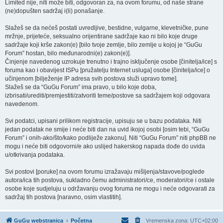
Limited nije, niti može biti, odgovoran za, na ovom forumu, od naše strane
(ne)dopušten sadržaj i(li) ponašanje.
Slažeš se da nećeš postati uvredljive, bestidne, vulgarne, klevetničke, pune
mržnje, prijeteće, seksualno orijentirane sadržaje kao ni bilo koje druge
sadržaje koji krše zakon(e) [bilo tvoje zemlje, bilo zemlje u kojoj je “GuGu
Forum” hostan, bilo međunarodni(e) zakon(e)].
Činjenje navedenog uzrokuje trenutno i trajno isključenje osobe [činitelja/ice] s
foruma kao i obavijest ISPu [pružatelju Internet usluga] osobe [činitelja/ice] o
učinjenom [bilježenje IP adresa svih postova služi upravo tome].
Slažeš se da “GuGu Forum” ima pravo, u bilo koje doba,
izbrisati/urediti/premjestiti/zatvoriti teme/postove sa sadržajem koji odgovara
navedenom.
Svi podatci, upisani prilikom registracije, upisuju se u bazu podataka. Niti
jedan podatak ne smije i neće biti dan na uvid ikojoj osobi [osim tebi, “GuGu
Forum” i onih-ako/što/kako podliježe zakonu]. Niti “GuGu Forum” niti phpBB ne
mogu i neće biti odgovorni/e ako uslijed hakerskog napada dođe do uvida
u/otkrivanja podataka.
Svi postovi [poruke] na ovom forumu izražavaju mišljenja/stavove/poglede
autora/ica tih postova, sukladno čemu administratori/ce, moderatori/ce i ostale
osobe koje sudjeluju u održavanju ovog foruma ne mogu i neće odgovarati za
sadržaj tih postova [naravno, osim vlastitih].
GuGu webstranica
Početna
Vremenska zona:
UTC+02:00