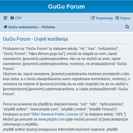
GuGu Forum
ČPP
Registracija
Prijava
P
GuGu webstranica
Početna
r
GuGu Forum - Uvjeti korištenja
e
t
Pristupom na “GuGu Forum” [u daljnjem tekstu: “mi”, “nas”, “naš(a/e/i/u)”,
“GuGu Forum”, “https://forum.gugu.ba”], moraš se slagati sa svim, ispod
r
navedenim, [pravnim] uvjetima/pravilima. Ako se ne slažeš sa svim, ispod
a
navedenim, [pravnim] uvjetima/pravilima, molim(o), ne pristupaj/koristi “GuGu
Forum”.
ž
Obzirom da, ispod navedene, [pravne] uvjete/pravila možemo promijeniti u bilo
n
koje doba, a o čemu obavještavamo samo registrirane korisnike/ce, molim(o), s
vremena na vrijeme ih [ponovo] pročitaj da se nebi dogodilo da se ne slažeš s
i
[promijenjenim] [pravnim] uvjetima/pravilima, a i dalje pristupaš/koristiš “GuGu
k
Forum”.
Forum je
powered by
phpBB [u daljnjem tekstu: “oni”, “njih”, “njihov(a/e/i/u)”,
“phpBB softver”, “www.phpbb.com”, “phpBB Limited”, “phpBB Tim(ovi)”].
Dostupan je pod “
GNU General Public License v2
” [u daljnjem tekstu: “GPL”].
Možeš ga preuzeti sa
www.phpbb.com
gdje možeš pronaći (i) [sve] detaljn(ij)e
informacije o phpBBu.
phpBB softver [samo] omogućava Internetski bazirane rasprave. phpBB