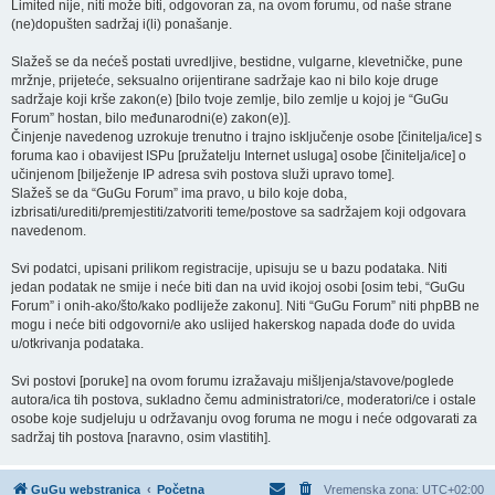
Limited nije, niti može biti, odgovoran za, na ovom forumu, od naše strane
(ne)dopušten sadržaj i(li) ponašanje.
Slažeš se da nećeš postati uvredljive, bestidne, vulgarne, klevetničke, pune
mržnje, prijeteće, seksualno orijentirane sadržaje kao ni bilo koje druge
sadržaje koji krše zakon(e) [bilo tvoje zemlje, bilo zemlje u kojoj je “GuGu
Forum” hostan, bilo međunarodni(e) zakon(e)].
Činjenje navedenog uzrokuje trenutno i trajno isključenje osobe [činitelja/ice] s
foruma kao i obavijest ISPu [pružatelju Internet usluga] osobe [činitelja/ice] o
učinjenom [bilježenje IP adresa svih postova služi upravo tome].
Slažeš se da “GuGu Forum” ima pravo, u bilo koje doba,
izbrisati/urediti/premjestiti/zatvoriti teme/postove sa sadržajem koji odgovara
navedenom.
Svi podatci, upisani prilikom registracije, upisuju se u bazu podataka. Niti
jedan podatak ne smije i neće biti dan na uvid ikojoj osobi [osim tebi, “GuGu
Forum” i onih-ako/što/kako podliježe zakonu]. Niti “GuGu Forum” niti phpBB ne
mogu i neće biti odgovorni/e ako uslijed hakerskog napada dođe do uvida
u/otkrivanja podataka.
Svi postovi [poruke] na ovom forumu izražavaju mišljenja/stavove/poglede
autora/ica tih postova, sukladno čemu administratori/ce, moderatori/ce i ostale
osobe koje sudjeluju u održavanju ovog foruma ne mogu i neće odgovarati za
sadržaj tih postova [naravno, osim vlastitih].
GuGu webstranica
Početna
Vremenska zona:
UTC+02:00