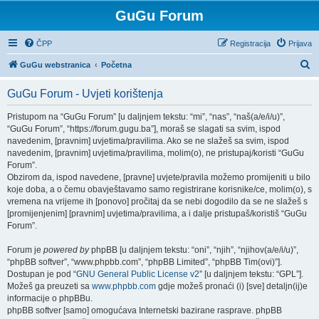
GuGu Forum
ČPP
Registracija
Prijava
P
GuGu webstranica
Početna
r
GuGu Forum - Uvjeti korištenja
e
t
Pristupom na “GuGu Forum” [u daljnjem tekstu: “mi”, “nas”, “naš(a/e/i/u)”,
“GuGu Forum”, “https://forum.gugu.ba”], moraš se slagati sa svim, ispod
r
navedenim, [pravnim] uvjetima/pravilima. Ako se ne slažeš sa svim, ispod
a
navedenim, [pravnim] uvjetima/pravilima, molim(o), ne pristupaj/koristi “GuGu
Forum”.
ž
Obzirom da, ispod navedene, [pravne] uvjete/pravila možemo promijeniti u bilo
n
koje doba, a o čemu obavještavamo samo registrirane korisnike/ce, molim(o), s
vremena na vrijeme ih [ponovo] pročitaj da se nebi dogodilo da se ne slažeš s
i
[promijenjenim] [pravnim] uvjetima/pravilima, a i dalje pristupaš/koristiš “GuGu
k
Forum”.
Forum je
powered by
phpBB [u daljnjem tekstu: “oni”, “njih”, “njihov(a/e/i/u)”,
“phpBB softver”, “www.phpbb.com”, “phpBB Limited”, “phpBB Tim(ovi)”].
Dostupan je pod “
GNU General Public License v2
” [u daljnjem tekstu: “GPL”].
Možeš ga preuzeti sa
www.phpbb.com
gdje možeš pronaći (i) [sve] detaljn(ij)e
informacije o phpBBu.
phpBB softver [samo] omogućava Internetski bazirane rasprave. phpBB