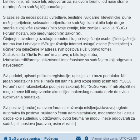
Limited nije, niti može biti, odgovoran za, na ovom forumu, od naše strane
(ne)dopušten sadržaj i(li) ponašanje.
Slažeš se da nećeš postati uvredljive, bestidne, vulgarne, klevetničke, pune
mržnje, prijeteće, seksualno orijentirane sadržaje kao ni bilo koje druge
sadržaje koji krše zakon(e) [bilo tvoje zemlje, bilo zemlje u kojoj je “GuGu
Forum” hostan, bilo međunarodni(e) zakon(e)].
Činjenje navedenog uzrokuje trenutno i trajno isključenje osobe [činitelja/ice] s
foruma kao i obavijest ISPu [pružatelju Internet usluga] osobe [činitelja/ice] o
učinjenom [bilježenje IP adresa svih postova služi upravo tome].
Slažeš se da “GuGu Forum” ima pravo, u bilo koje doba,
izbrisati/urediti/premjestiti/zatvoriti teme/postove sa sadržajem koji odgovara
navedenom.
Svi podatci, upisani prilikom registracije, upisuju se u bazu podataka. Niti
jedan podatak ne smije i neće biti dan na uvid ikojoj osobi [osim tebi, “GuGu
Forum” i onih-ako/što/kako podliježe zakonu]. Niti “GuGu Forum” niti phpBB ne
mogu i neće biti odgovorni/e ako uslijed hakerskog napada dođe do uvida
u/otkrivanja podataka.
Svi postovi [poruke] na ovom forumu izražavaju mišljenja/stavove/poglede
autora/ica tih postova, sukladno čemu administratori/ce, moderatori/ce i ostale
osobe koje sudjeluju u održavanju ovog foruma ne mogu i neće odgovarati za
sadržaj tih postova [naravno, osim vlastitih].
GuGu webstranica
Početna
Vremenska zona:
UTC+02:00