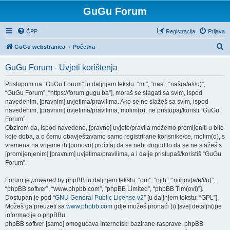
GuGu Forum
ČPP
Registracija
Prijava
P
GuGu webstranica
Početna
r
GuGu Forum - Uvjeti korištenja
e
t
Pristupom na “GuGu Forum” [u daljnjem tekstu: “mi”, “nas”, “naš(a/e/i/u)”,
“GuGu Forum”, “https://forum.gugu.ba”], moraš se slagati sa svim, ispod
r
navedenim, [pravnim] uvjetima/pravilima. Ako se ne slažeš sa svim, ispod
a
navedenim, [pravnim] uvjetima/pravilima, molim(o), ne pristupaj/koristi “GuGu
Forum”.
ž
Obzirom da, ispod navedene, [pravne] uvjete/pravila možemo promijeniti u bilo
n
koje doba, a o čemu obavještavamo samo registrirane korisnike/ce, molim(o), s
vremena na vrijeme ih [ponovo] pročitaj da se nebi dogodilo da se ne slažeš s
i
[promijenjenim] [pravnim] uvjetima/pravilima, a i dalje pristupaš/koristiš “GuGu
k
Forum”.
Forum je
powered by
phpBB [u daljnjem tekstu: “oni”, “njih”, “njihov(a/e/i/u)”,
“phpBB softver”, “www.phpbb.com”, “phpBB Limited”, “phpBB Tim(ovi)”].
Dostupan je pod “
GNU General Public License v2
” [u daljnjem tekstu: “GPL”].
Možeš ga preuzeti sa
www.phpbb.com
gdje možeš pronaći (i) [sve] detaljn(ij)e
informacije o phpBBu.
phpBB softver [samo] omogućava Internetski bazirane rasprave. phpBB