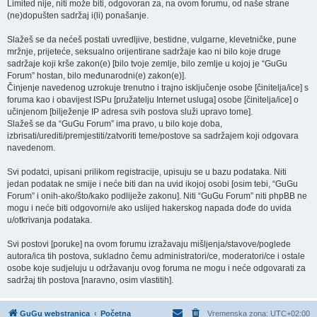
Limited nije, niti može biti, odgovoran za, na ovom forumu, od naše strane
(ne)dopušten sadržaj i(li) ponašanje.
Slažeš se da nećeš postati uvredljive, bestidne, vulgarne, klevetničke, pune
mržnje, prijeteće, seksualno orijentirane sadržaje kao ni bilo koje druge
sadržaje koji krše zakon(e) [bilo tvoje zemlje, bilo zemlje u kojoj je “GuGu
Forum” hostan, bilo međunarodni(e) zakon(e)].
Činjenje navedenog uzrokuje trenutno i trajno isključenje osobe [činitelja/ice] s
foruma kao i obavijest ISPu [pružatelju Internet usluga] osobe [činitelja/ice] o
učinjenom [bilježenje IP adresa svih postova služi upravo tome].
Slažeš se da “GuGu Forum” ima pravo, u bilo koje doba,
izbrisati/urediti/premjestiti/zatvoriti teme/postove sa sadržajem koji odgovara
navedenom.
Svi podatci, upisani prilikom registracije, upisuju se u bazu podataka. Niti
jedan podatak ne smije i neće biti dan na uvid ikojoj osobi [osim tebi, “GuGu
Forum” i onih-ako/što/kako podliježe zakonu]. Niti “GuGu Forum” niti phpBB ne
mogu i neće biti odgovorni/e ako uslijed hakerskog napada dođe do uvida
u/otkrivanja podataka.
Svi postovi [poruke] na ovom forumu izražavaju mišljenja/stavove/poglede
autora/ica tih postova, sukladno čemu administratori/ce, moderatori/ce i ostale
osobe koje sudjeluju u održavanju ovog foruma ne mogu i neće odgovarati za
sadržaj tih postova [naravno, osim vlastitih].
GuGu webstranica
Početna
Vremenska zona:
UTC+02:00