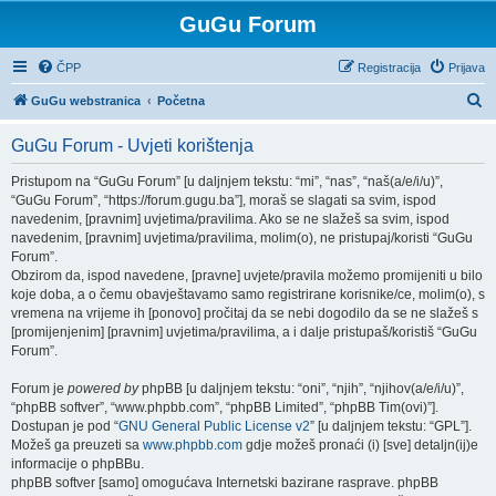
GuGu Forum
ČPP
Registracija
Prijava
P
GuGu webstranica
Početna
r
GuGu Forum - Uvjeti korištenja
e
t
Pristupom na “GuGu Forum” [u daljnjem tekstu: “mi”, “nas”, “naš(a/e/i/u)”,
“GuGu Forum”, “https://forum.gugu.ba”], moraš se slagati sa svim, ispod
r
navedenim, [pravnim] uvjetima/pravilima. Ako se ne slažeš sa svim, ispod
a
navedenim, [pravnim] uvjetima/pravilima, molim(o), ne pristupaj/koristi “GuGu
Forum”.
ž
Obzirom da, ispod navedene, [pravne] uvjete/pravila možemo promijeniti u bilo
n
koje doba, a o čemu obavještavamo samo registrirane korisnike/ce, molim(o), s
vremena na vrijeme ih [ponovo] pročitaj da se nebi dogodilo da se ne slažeš s
i
[promijenjenim] [pravnim] uvjetima/pravilima, a i dalje pristupaš/koristiš “GuGu
k
Forum”.
Forum je
powered by
phpBB [u daljnjem tekstu: “oni”, “njih”, “njihov(a/e/i/u)”,
“phpBB softver”, “www.phpbb.com”, “phpBB Limited”, “phpBB Tim(ovi)”].
Dostupan je pod “
GNU General Public License v2
” [u daljnjem tekstu: “GPL”].
Možeš ga preuzeti sa
www.phpbb.com
gdje možeš pronaći (i) [sve] detaljn(ij)e
informacije o phpBBu.
phpBB softver [samo] omogućava Internetski bazirane rasprave. phpBB