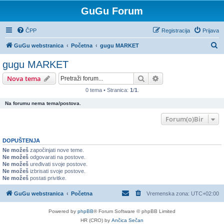
GuGu Forum
ČPP
Registracija
Prijava
P
GuGu webstranica
Početna
gugu MARKET
r
gugu MARKET
e
Pretražnik
Napredno pretraživ
Nova tema
t
0 tema • Stranica:
1
/
1
.
r
Na forumu nema tema/postova.
a
ž
Forum(o)Bir
n
DOPUŠTENJA
i
Ne možeš
započinjati nove teme.
k
Ne možeš
odgovarati na postove.
Ne možeš
uređivati svoje postove.
Ne možeš
izbrisati svoje postove.
Ne možeš
postati privitke.
GuGu webstranica
Početna
Vremenska zona:
UTC+02:00
Powered by
phpBB
® Forum Software © phpBB Limited
HR (CRO) by
Ančica Sečan